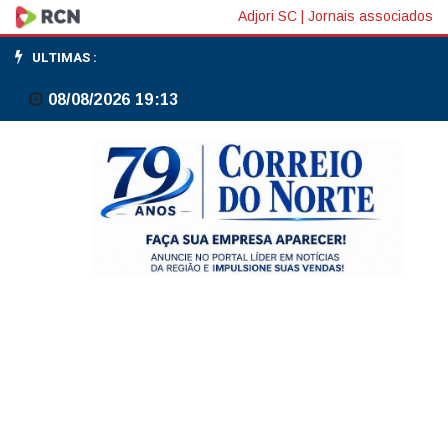
Mudanças
Adjori SC
|
Jornais associados
climáticas
ULTIMAS :
já
08/08/2026 19:13
afetam
85%
dos
brasileiros,
diz
pesquisa