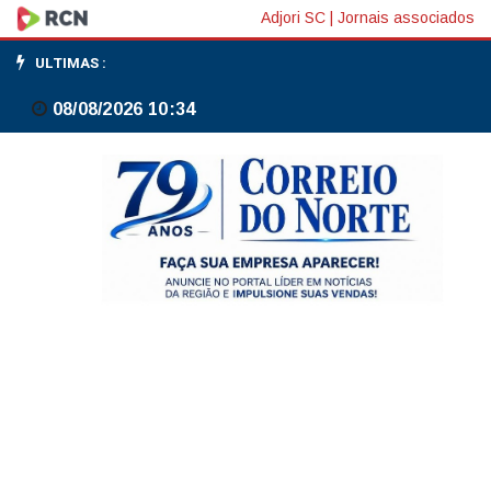
Agências
Adjori SC
|
Jornais associados
reguladoras
ULTIMAS :
reagem
08/08/2026 10:34
a
bloqueio
de
R$
22
bi
e