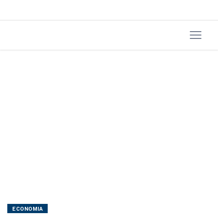
o
conselho
ECONOMIA