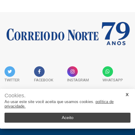
TWITTER
FACEBOOK
INSTAGRAM
WHATSAPP
Cookies.
Ao usar este site você aceita que usamos cookies.
política de
Acervo Digital
Fale Conosco
Quem Somos
privacidade.
JORNAL CORREIO DO NORTE - Whatsapp: 47 9 8865-7880
Aceito
© 2026, Jornal Correio do Norte. Todos os direitos reservados