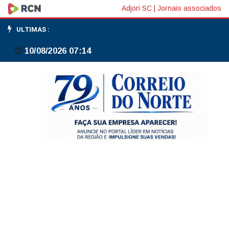
Qualicorp
Adjori SC
|
Jornais associados
anuncia
ULTIMAS :
Eduardo
10/08/2026 07:14
Oliveira
como
novo
CEO;
Maurício
Lopes
presidirá