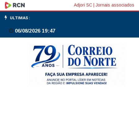
Dólar
Adjori SC
|
Jornais associados
sobe
ULTIMAS :
0,54%
06/08/2026 19:47
no
dia
de
olho
em
guerra
e