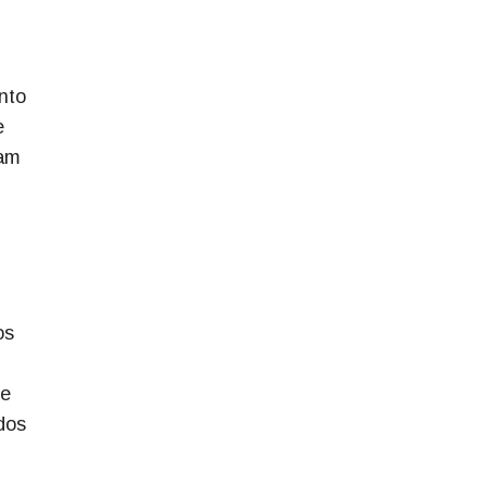
nto
e
nam
os
de
dos