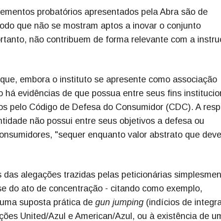
lementos probatórios apresentados pela Abra são de
odo que não se mostram aptos a inovar o conjunto
ortanto, não contribuem de forma relevante com a instr
que, embora o instituto se apresente como associação
 há evidências de que possua entre seus fins institucio
idos pelo Código de Defesa do Consumidor (CDC). A resp
ntidade não possui entre seus objetivos a defesa ou
consumidores, "sequer enquanto valor abstrato que dev
s das alegações trazidas pelas peticionárias simplesme
ise do ato de concentração - citando como exemplo,
 uma suposta prática de
gun jumping
(indícios de integr
ões United/Azul e American/Azul, ou à existência de u