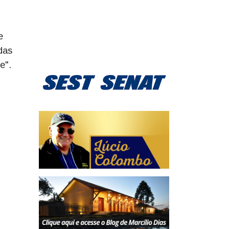
e
das
e".