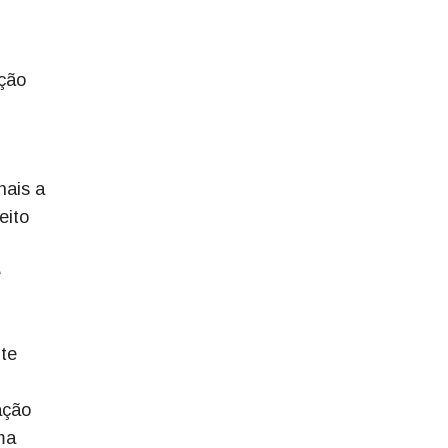
ução
nais a
eito
e
nte
ação
ma