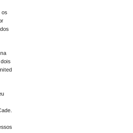
 os
or
udos
 na
 dois
nited
eu
Cade.
essos