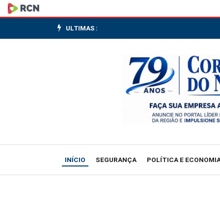
Cade
nega
ULTIMAS :
ingresso
da
Abra
e
institutos
como
INÍCIO
SEGURANÇA
POLÍTICA E ECONOMI
terceiros
interessados