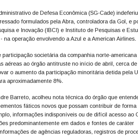
dministrativo de Defesa Econômica (SG-Cade) indeferiu
eressado formulados pela Abra, controladora da Gol, e p
Pesquisa e Inovação (IBCI) e Instituto de Pesquisas e Est
na operação envolvendo a Azul e a American Airlines.
e participação societária da companhia norte-americana
as aéreas ao órgão antitruste no início de abril, cerca de
ar o aumento da participação minoritária detida pela U
para aproximadamente 8%.
dre Barreto, acolheu nota técnica do órgão que entend
lementos fáticos novos que possam contribuir de forma
mplo, informações indisponíveis ou de difícil acesso ao 
ões predominantemente em dados e fontes de caráter
, informações de agências reguladoras, registros de proc