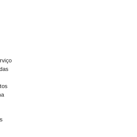
rviço
adas
tos
na
ís