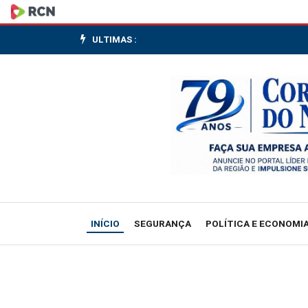
Suspensão
da
ULTIMAS :
China
de
3
frigoríficos
do
Brasil
INÍCIO
SEGURANÇA
POLÍTICA E ECONOMI
tem
caráter