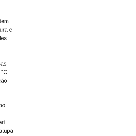
 tem
ura e
des
sas
 "O
ção
po
ri
Matupá