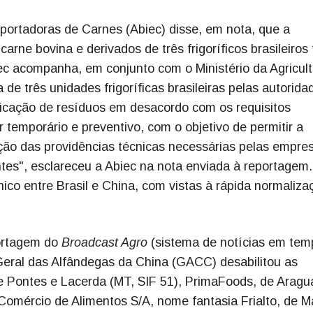
xportadoras de Carnes (Abiec) disse, em nota, que a
rne bovina e derivados de três frigoríficos brasileiros
iec acompanha, em conjunto com o Ministério da Agricult
de três unidades frigoríficas brasileiras pelas autorida
ificação de resíduos em desacordo com os requisitos
 temporário e preventivo, com o objetivo de permitir a
oção das providências técnicas necessárias pelas empre
tes", esclareceu a Abiec na nota enviada à reportagem.
co entre Brasil e China, com vistas à rápida normaliza
portagem do
Broadcast Agro
(sistema de notícias em tem
Geral das Alfândegas da China (GACC) desabilitou as
 Pontes e Lacerda (MT, SIF 51), PrimaFoods, de Aragua
 Comércio de Alimentos S/A, nome fantasia Frialto, de 