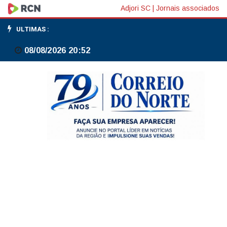
Acelen
Adjori SC
|
Jornais associados
eleva
ULTIMAS :
gasolina
08/08/2026 20:52
em
3,6%;
Petrobras
mantém
preço
inalterado
há