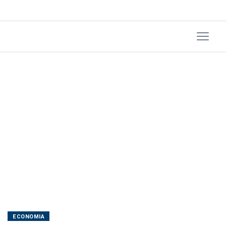
116
dias
ECONOMIA