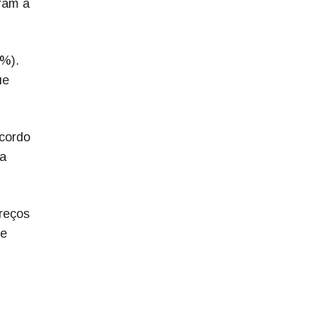
aram a
3%).
ue
cordo
la
reços
de