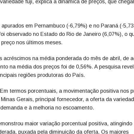
variedade fuji, explica a dinâmica de preços, que cheg
am apurados em Pernambuco (-6,79%) e no Paraná (-5,7
foi observado no Estado do Rio de Janeiro (6,07%), o q
 preço nos últimos meses.
 acréscimos na média ponderada do mês de abril, de a
to na média dos preços foi de 0,56%. A pesquisa reve
ncipais regiões produtoras do País.
 Em termos porcentuais, a movimentação positiva nos p
 Minas Gerais, principal fornecedor, a oferta da varieda
a demanda e à melhoria no escoamento.
emonstrou maior variação porcentual positiva, atingindo
erada, puxada pela diminuição da oferta. Os maiores