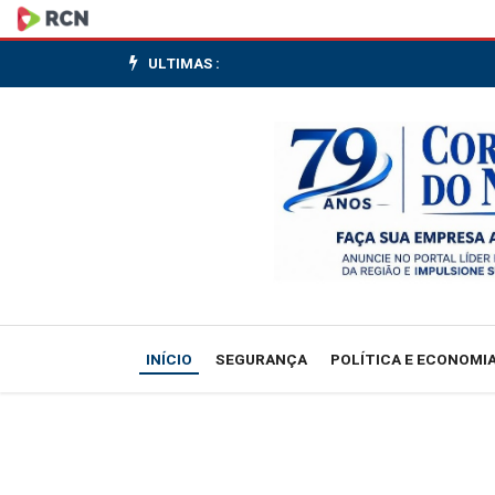
Preços
de
ULTIMAS :
maçã
e
laranja
mantêm
tendência
de
INÍCIO
SEGURANÇA
POLÍTICA E ECONOMI
queda
no