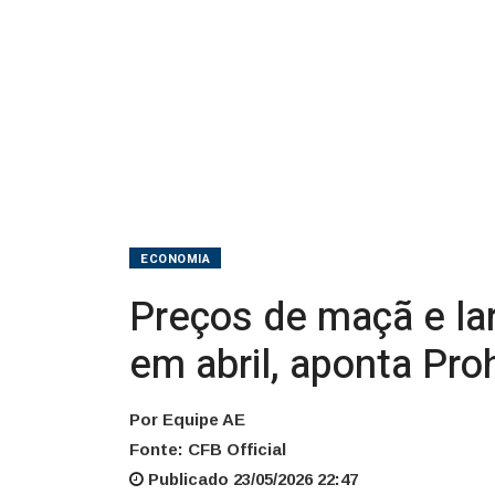
atacado
em
abril,
aponta
Prohort
da
ECONOMIA
Conab
Preços de maçã e la
em abril, aponta Pro
Por Equipe AE
Fonte: CFB Official
Publicado 23/05/2026 22:47