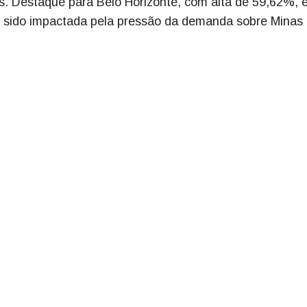
. Destaque para Belo Horizonte, com alta de 59,62%, 
em sido impactada pela pressão da demanda sobre Minas