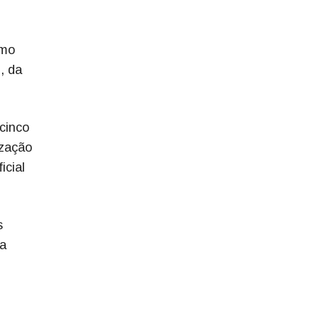
omo
, da
cinco
ização
icial
s
 a