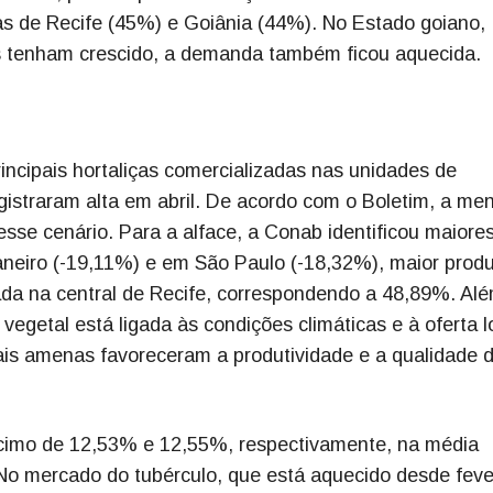
s de Recife (45%) e Goiânia (44%). No Estado goiano,
s tenham crescido, a demanda também ficou aquecida.
incipais hortaliças comercializadas nas unidades de
egistraram alta em abril. De acordo com o Boletim, a me
 esse cenário. Para a alface, a Conab identificou maiore
neiro (-19,11%) e em São Paulo (-18,32%), maior produ
vada na central de Recife, correspondendo a 48,89%. Al
 vegetal está ligada às condições climáticas e à oferta l
ais amenas favoreceram a produtividade e a qualidade 
cimo de 12,53% e 12,55%, respectivamente, na média
o mercado do tubérculo, que está aquecido desde fever