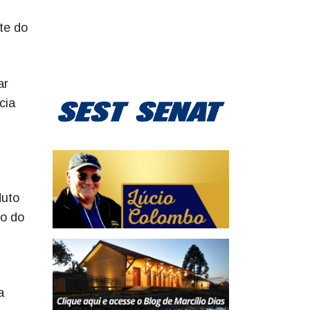
te do
ar
cia
duto
o do
a