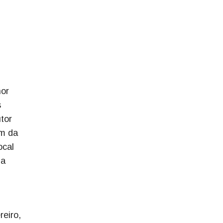
nor
s
tor
ém da
ocal
da
eiro,