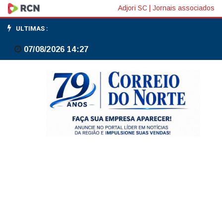
Cade
Adjori SC
|
Jornais associados
aprova
ULTIMAS :
compra
07/08/2026 14:27
da
IDwall
Tecnologia
pela
Serasa