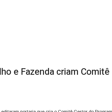
alho e Fazenda criam Comitê
 editaram portaria que cria o Comitê Gestor do Progra