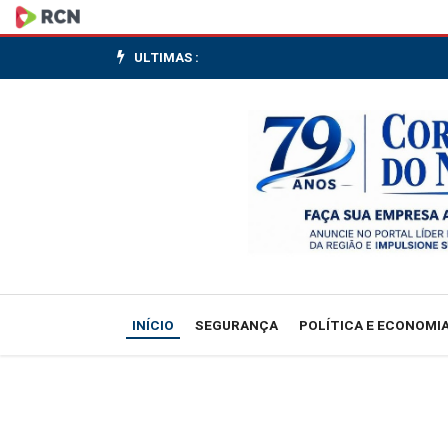
Ministérios
do
ULTIMAS :
Trabalho
e
Fazenda
criam
Comitê
Gestor
INÍCIO
SEGURANÇA
POLÍTICA E ECONOMI
do
PAT