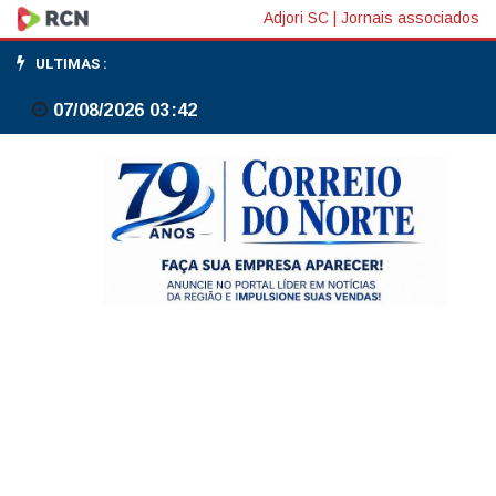
INSS
Adjori SC
|
Jornais associados
informa
ULTIMAS :
vazamento
07/08/2026 03:42
de
dados
do
Dataprev
com
acesso
de