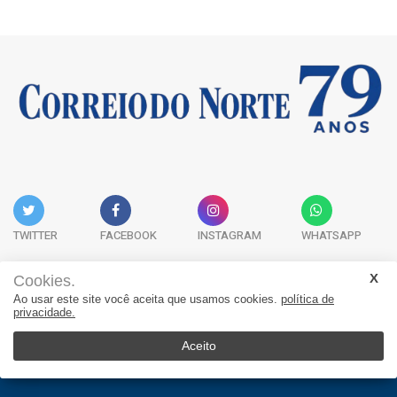
TWITTER
FACEBOOK
INSTAGRAM
WHATSAPP
Cookies.
Ao usar este site você aceita que usamos cookies.
política de
Acervo Digital
Fale Conosco
Quem Somos
privacidade.
JORNAL CORREIO DO NORTE - Whatsapp: 47 9 8865-7880
Aceito
© 2026, Jornal Correio do Norte. Todos os direitos reservados