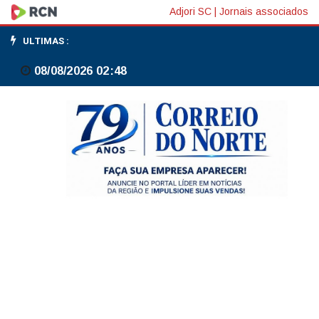
Profissionais
Adjori SC
|
Jornais associados
de
ULTIMAS :
saúde
08/08/2026 02:48
vencem
desafios
para
vacinação
em
área
indígena