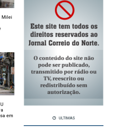
 Milei
e
NU
ra
osa em
ULTIMAS