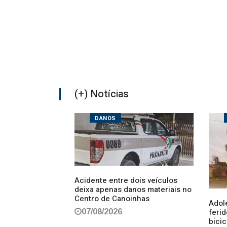
(+) Notícias
DANOS
Acidente entre dois veículos
ua escritório por
deixa apenas danos materiais no
lar da advocacia
Centro de Canoinhas
Adol
ferid
07/08/2026
bici