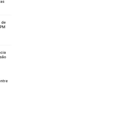
has
 de
 PM
cia
ssão
entre