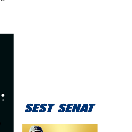
280, em Canoinhas
06/08/2026
INOVAÇÃO & TECNOLOGIA
Startup Summit 2026 deve
o
movimentar R$ 36,3 milhõ