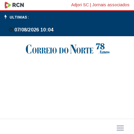
Ministério
Adjori SC
|
Jornais associados
quer
ULTIMAS :
proteger
07/08/2026 10:04
crianças
e
adolecentes
no
carnaval