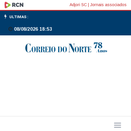
TV
Adjori SC
|
Jornais associados
Brasil
ULTIMAS :
Internacional
08/08/2026 18:53
estreia
série
sobre
a
Cracolândia