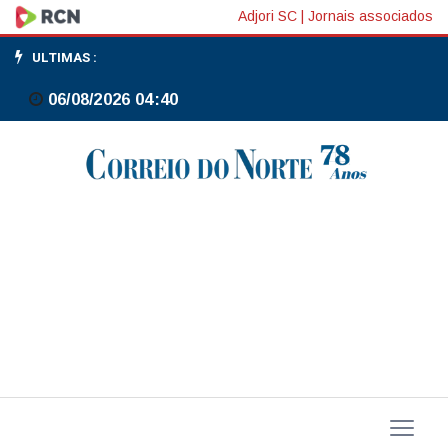
Novo
Adjori SC
|
Jornais associados
filme
ULTIMAS :
de
06/08/2026 04:40
Karim
Aïnouz
é
selecionado
para
o
Festival