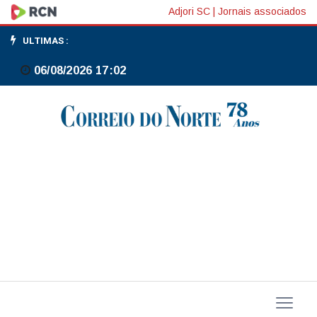
Escolas
Adjori SC
|
Jornais associados
da
ULTIMAS :
Série
06/08/2026 17:02
Ouro
do
Rio
terão
competição
acirrada
pelo