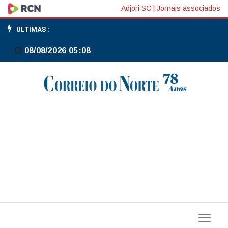
SP:
Adjori SC
|
Jornais associados
Agrada
ULTIMAS :
Gregos
08/08/2026 05:08
é
destaque
deste
sábado;
veja
programação
de