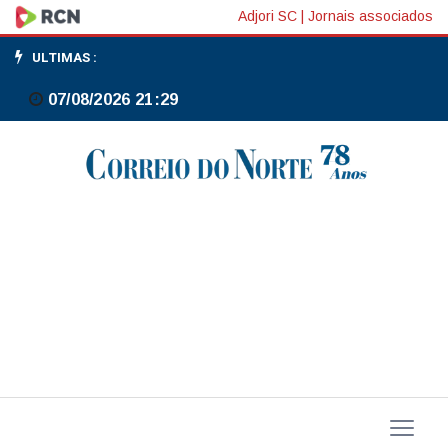
Amor
Adjori SC
|
Jornais associados
ao
ULTIMAS :
samba
07/08/2026 21:29
e
pertencimento
animam
carnaval
da
Intendente
Magalhães