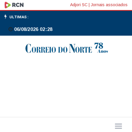
Bloco
Adjori SC
|
Jornais associados
do
ULTIMAS :
Amor
06/08/2026 02:28
faz
carnaval
respeitoso
e
livre
de
preconceitos