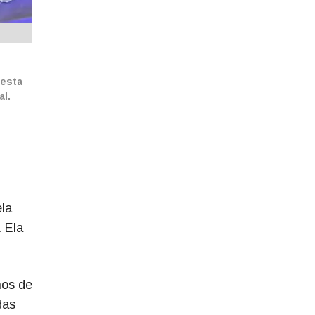
nesta
al.
ela
. Ela
hos de
das