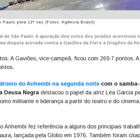
Paulo pela 13ª vez (Fotos: Agência Brasil)
l de São Paulo. A apuração dos votos dos jurados aconteceu 
 uma disputa acirrada contra a Gaviões da Fiel e a Dragões da Re
os. A Gaviões, vice-campeã, ficou com 269.7 pontos. A
ontos.
dromo do Anhembi na segunda noite
com o samba-
ma Deusa Negra
destacou o papel da atriz Léa Garcia p
como militante e liderança a partir do teatro e do cinema
Anhembi fez referência a alguns dos principais trabal
Isaura, lançada pela Globo em 1976. Também foram cita