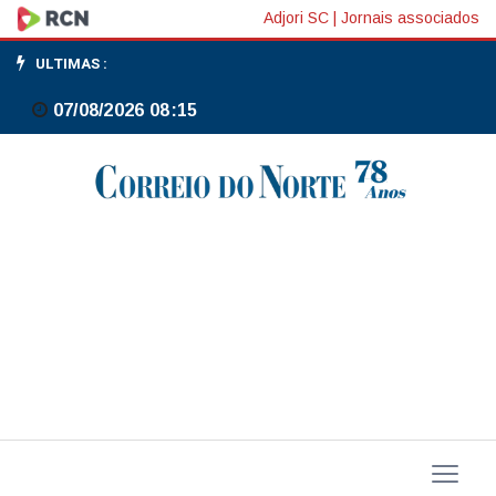
Mata
Adjori SC
|
Jornais associados
Atlântica:
ULTIMAS :
de
07/08/2026 08:15
bioma
devastado
a
exemplo
de
restauração
florestal