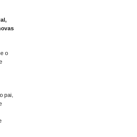
al,
novas
e o
e
 pai,
e
e