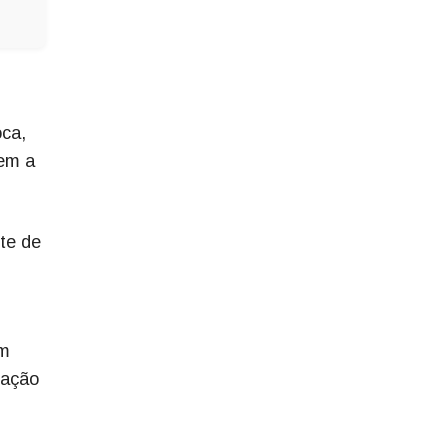
oca,
em a
te de
m
um
ração