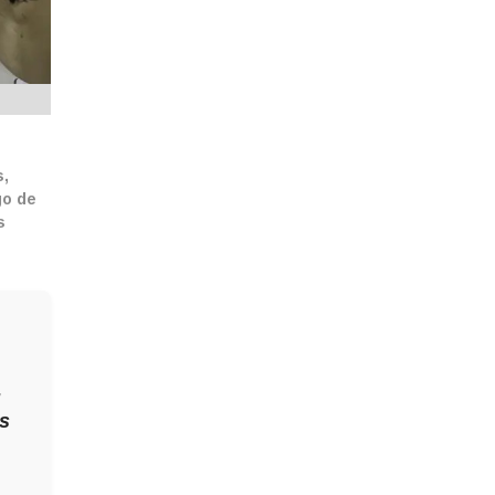
s,
go de
s
,
as