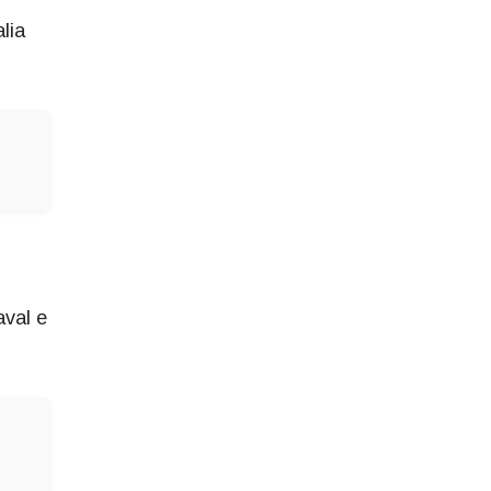
lia
aval e