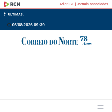
Rio:
Adjori SC
|
Jornais associados
etnólogo
ULTIMAS :
da
06/08/2026 09:39
cultura
afro-
brasileira,
Edison
Carneiro
ganha
mural