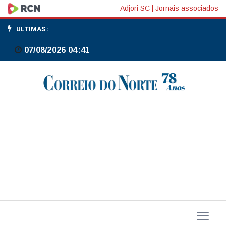
Ministra
Adjori SC
|
Jornais associados
da
ULTIMAS :
Cultura
07/08/2026 04:41
defende
investimento
em
arte
e
educação