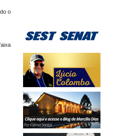
ndo o
l
faixa