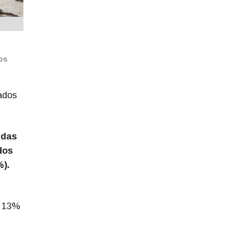
cos
ados
ndas
dos
%).
s 13%