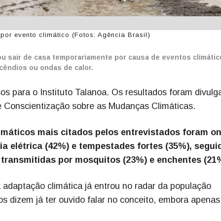
por evento climático (Fotos: Agência Brasil)
ou sair de casa temporariamente por causa de eventos climáti
cêndios ou ondas de calor.
os para o Instituto Talanoa. Os resultados foram divulg
de Conscientização sobre as Mudanças Climáticas.
imáticos mais citados pelos entrevistados foram o
gia elétrica (42%) e tempestades fortes (35%), segui
transmitidas por mosquitos (23%) e enchentes (21
adaptação climática já entrou no radar da população
os dizem já ter ouvido falar no conceito, embora apena