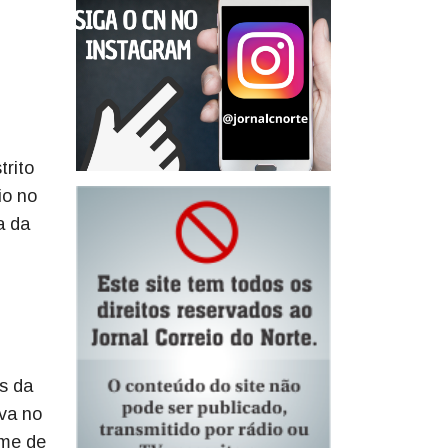
rito
io no
a da
s da
ava no
ome de