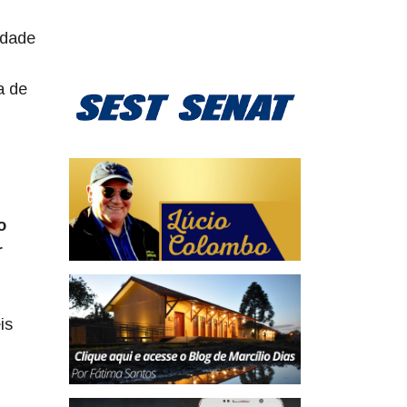
idade
a de
o
r
is