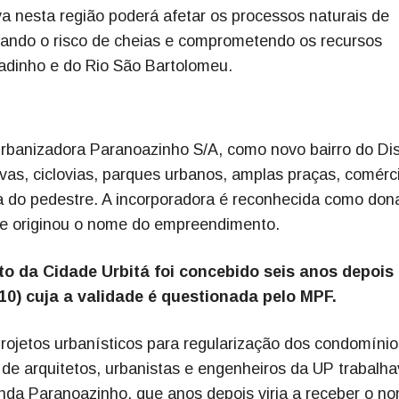
a nesta região poderá afetar os processos naturais de
vando o risco de cheias e comprometendo os recursos
radinho e do Rio São Bartolomeu.
banizadora Paranoazinho S/A, como novo bairro do Dist
ivas, ciclovias, parques urbanos, amplas praças, comérc
ca do pedestre. A incorporadora é reconhecida como don
se originou o nome do empreendimento.
eto da Cidade Urbitá foi concebido seis anos depois
10) cuja a validade é questionada pelo MPF.
ojetos urbanísticos para regularização dos condomínio
de arquitetos, urbanistas e engenheiros da UP trabalh
nda Paranoazinho, que anos depois viria a receber o n