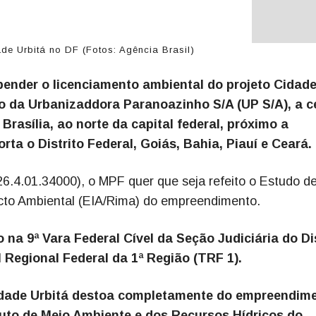
e Urbitá no DF (Fotos: Agência Brasil)
spender o licenciamento ambiental do projeto Cidad
o da Urbanizaddora Paranoazinho S/A (UP S/A), a c
Brasília, ao norte da capital federal, próximo a
ta o Distrito Federal, Goiás, Bahia, Piauí e Ceará.
26.4.01.34000), o MPF quer que seja refeito o Estudo d
acto Ambiental (EIA/Rima) do empreendimento.
 na 9ª Vara Federal Cível da Seção Judiciária do Di
l Regional Federal da 1ª Região (TRF 1).
idade Urbitá destoa completamente do empreendim
tuto de Meio Ambiente e dos Recursos Hídricos do