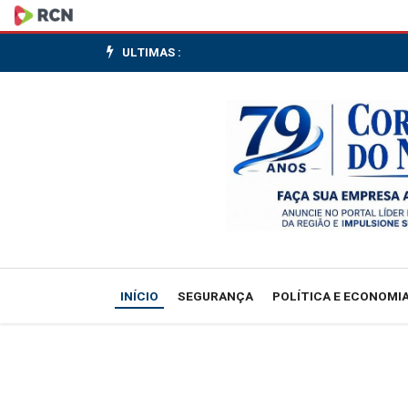
MPF
pede
ULTIMAS :
suspensão
do
licenciamento
da
Cidade
Urbitá
INÍCIO
SEGURANÇA
POLÍTICA E ECONOMI
no
DF