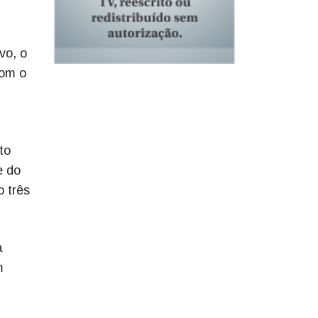
vo, o
com o
to
e do
o três
a
m