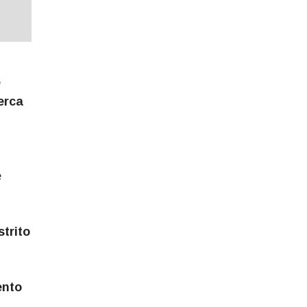
e
erca
e
strito
ento