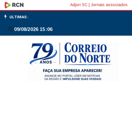
Evento
Adjori SC
|
Jornais associados
Viagem
ULTIMAS :
Literária
09/08/2026 15:06
passará
por
67
cidades
de
São
Paulo