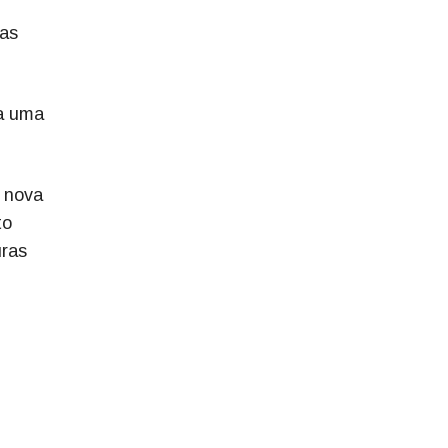
ias
da uma
a nova
to
uras