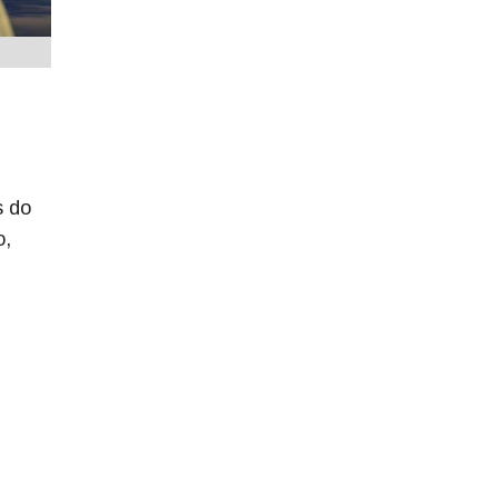
s do
o,