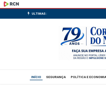
Museu
da
ULTIMAS :
Imagem
e
do
Som
no
Rio
INÍCIO
SEGURANÇA
POLÍTICA E ECONOMI
faz
primeira