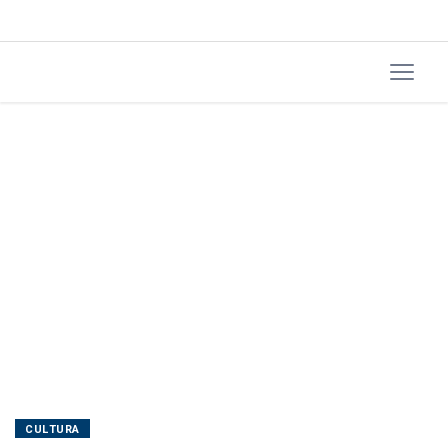
Ruy
Castro
CULTURA