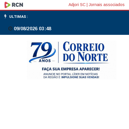
Rádio
Adjori SC
|
Jornais associados
MEC:
ULTIMAS :
Nova
09/08/2026 03:48
temporada
do
Conversa
com
o
Autor
recebe