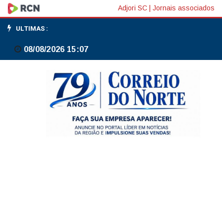
Festival
Adjori SC
|
Jornais associados
de
ULTIMAS :
cinema
08/08/2026 15:07
BIFF
2026
divulga
programação
e
selecionados