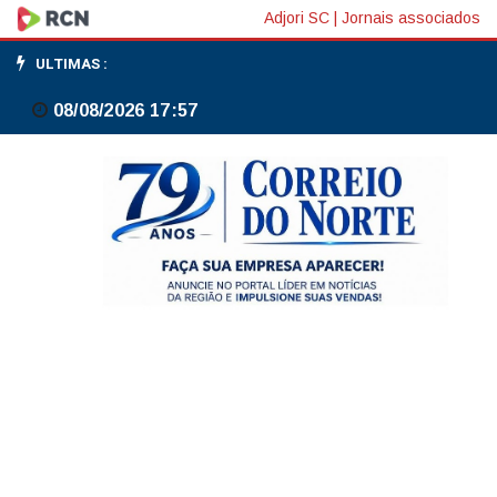
Mapa
Adjori SC
|
Jornais associados
colaborativo
ULTIMAS :
reúne
08/08/2026 17:57
eventos
literários
em
todo
o
país