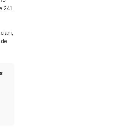
de 241
ciani,
 de
s