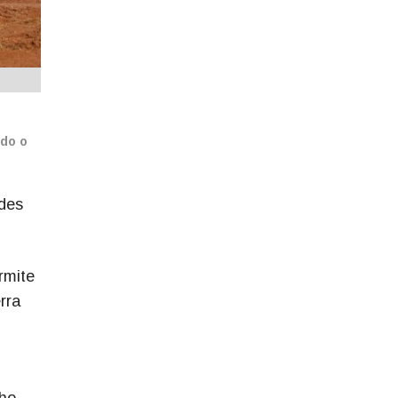
odo o
des
rmite
rra
nho