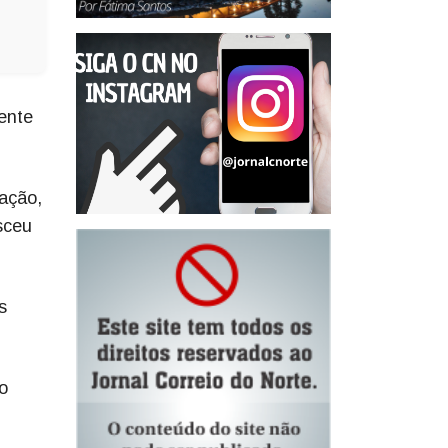
ente
ação,
sceu
s
o