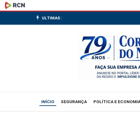
Fragmentos
de
ULTIMAS :
vegetação
nativa
cresceram
no
país
260%
INÍCIO
SEGURANÇA
POLÍTICA E ECONOMI
em
38