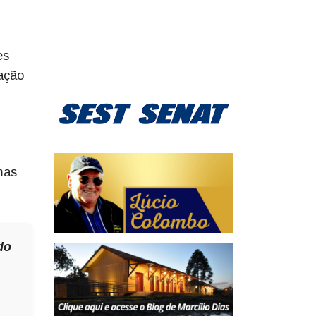
es
ação
mas
do