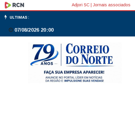
Salvador
Adjori SC
|
Jornais associados
festeja
ULTIMAS :
mais
07/08/2026 20:00
uma
edição
do
Bembé
do
Mercado