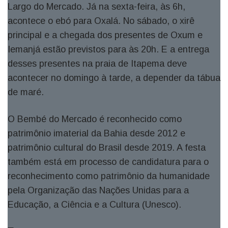
Largo do Mercado. Já na sexta-feira, às 6h,
acontece o ebó para Oxalá. No sábado, o xirê
principal e a chegada dos presentes de Oxum e
Iemanjá estão previstos para às 20h. E a entrega
desses presentes na praia de Itapema deve
acontecer no domingo à tarde, a depender da tábua
de maré.
O Bembé do Mercado é reconhecido como
patrimônio imaterial da Bahia desde 2012 e
patrimônio cultural do Brasil desde 2019. A festa
também está em processo de candidatura para o
reconhecimento como patrimônio da humanidade
pela
Organização das Nações Unidas para a
Educação, a Ciência e a Cultura (Unesco).