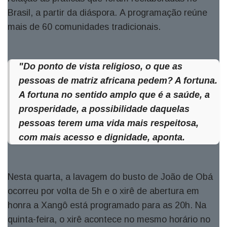
Brasil, a partir da diáspora. A programação reúne
mais de 60 comunidades tradicionais.
"Do ponto de vista religioso, o que as
pessoas de matriz africana pedem? A fortuna.
A fortuna no sentido amplo que é a saúde, a
prosperidade, a possibilidade daquelas
pessoas terem uma vida mais respeitosa,
com mais acesso e dignidade, aponta.
Nesta quarta, a lavagem do busto de João de Obá
ocorreu por volta de 5h e o xirê de abertura em
honra a Xangô está programado para as 20h. Na
quinta-feira, o xirê acontece no mesmo horário no