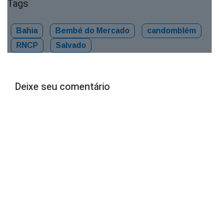
Tags
Bahia
Bembé do Mercado
candomblém
RNCP
Salvado
Deixe seu comentário