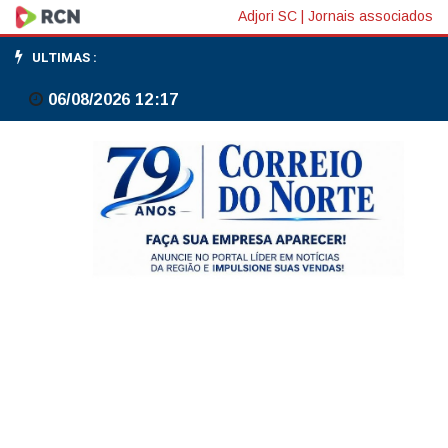
A
Adjori SC
|
Jornais associados
boa
ULTIMAS :
literatura
06/08/2026 12:17
contém
rios
e
fragrâncias,
diz
Nobel
da