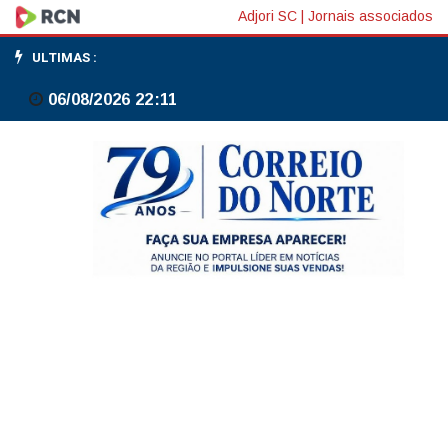
SP:
Adjori SC
|
Jornais associados
Peruíbe
ULTIMAS :
passa
06/08/2026 22:11
a
contar
com
novos
canais
públicos
de