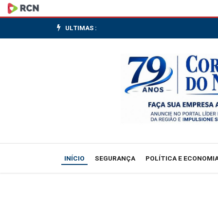
Conferências
estaduais
ULTIMAS :
de
aquicultura
e
pesca
serão
em
INÍCIO
SEGURANÇA
POLÍTICA E ECONOMI
junho
e