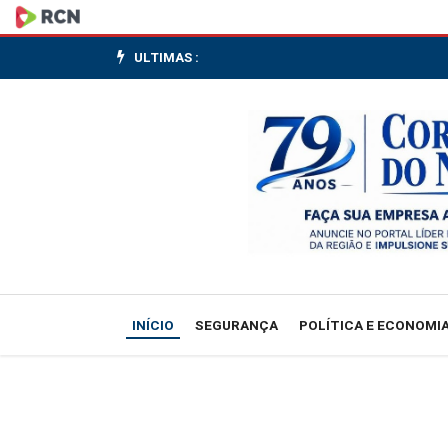
Pontos
de
ULTIMAS :
Cultura
comunitários
promovem
1
milhão
de
INÍCIO
SEGURANÇA
POLÍTICA E ECONOMI
ações
em