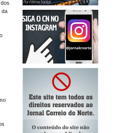
 dos
a da
o
imo
os