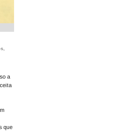
os,
so a
ceita
em
s que