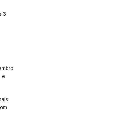
e 3
tembro
3 e
nais.
com