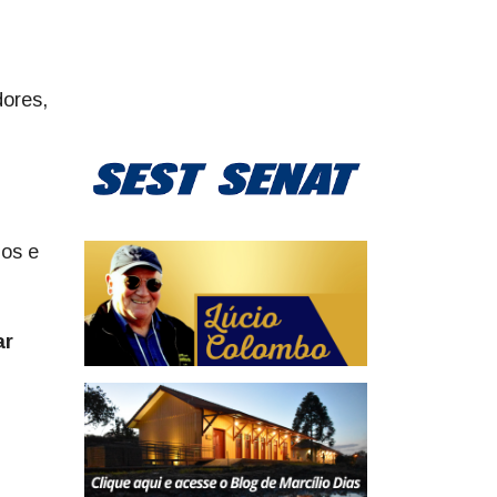
dores,
ios e
ar