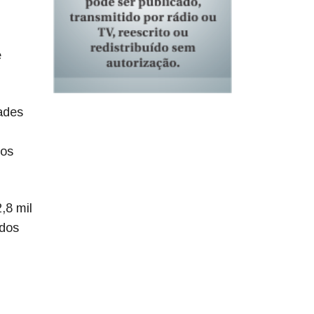
e
ades
ios
,8 mil
 dos