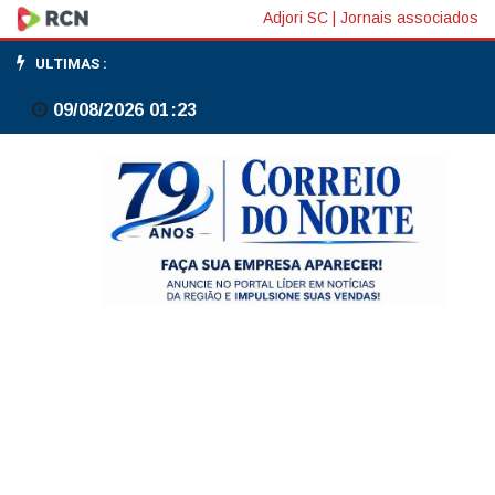
Na
Adjori SC
|
Jornais associados
Mesa
ULTIMAS :
com
09/08/2026 01:23
Datena
recebe
o
ministro
Guilherme
Boulos
nesta