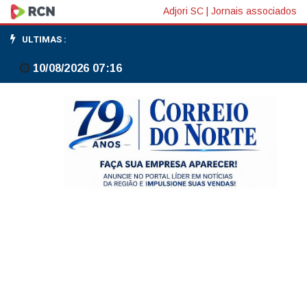
Audiovisual
Adjori SC
|
Jornais associados
brasileiro
ULTIMAS :
terá
10/08/2026 07:16
linhas
de
crédito
e
plano
de
exportação