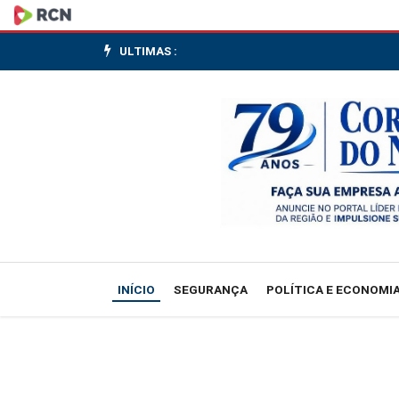
Tela
Brasil:
ULTIMAS :
streaming
público
estreia
com
mais
de
INÍCIO
SEGURANÇA
POLÍTICA E ECONOMI
550
obras