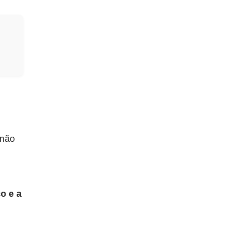
 não
o e a