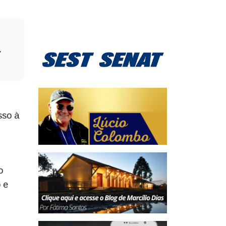
.
sso à
o
 e