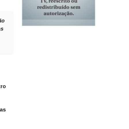
ão
as
tro
das