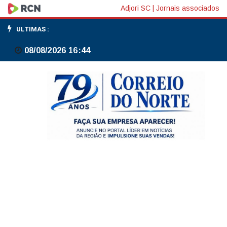
A
Adjori SC
|
Jornais associados
cultura
ULTIMAS :
faz
08/08/2026 16:44
a
gente
"enxergar
mais
longe",
defende
Lula