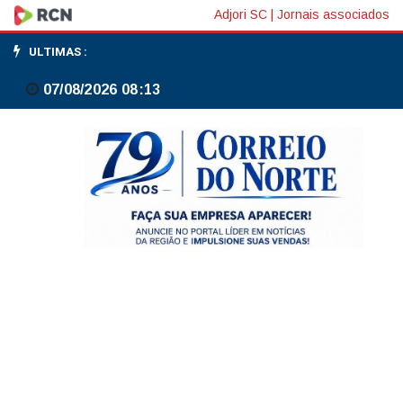
Filme
Adjori SC
|
Jornais associados
O
ULTIMAS :
Agente
07/08/2026 08:13
Secreto
lidera
indicações
ao
Prêmio
Grande
Otelo