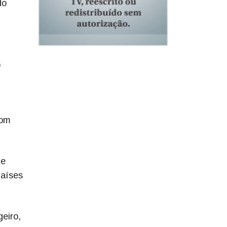
do
o
com
 e
Países
eiro,