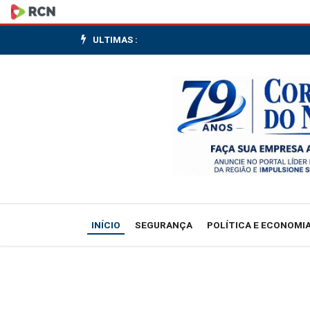
MinC
lança
ULTIMAS :
plataforma
para
cadastramento
de
bibliotecas
estaduais
INÍCIO
SEGURANÇA
POLÍTICA E ECONOMI