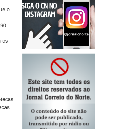
que o
990.
m os
otecas
ecas