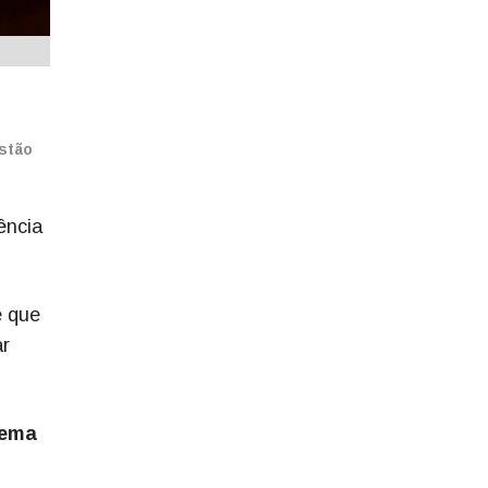
estão
ência
e que
ar
tema