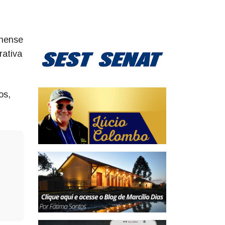
inense
rativa
os,