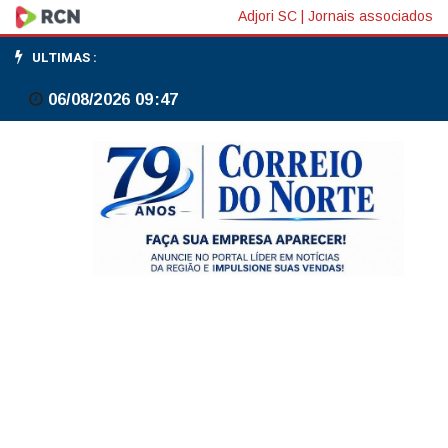
Enchentes
Adjori SC
|
Jornais associados
e
ULTIMAS :
alagamentos
06/08/2026 09:47
lideram
preocupações
ambientais
nas
capitais