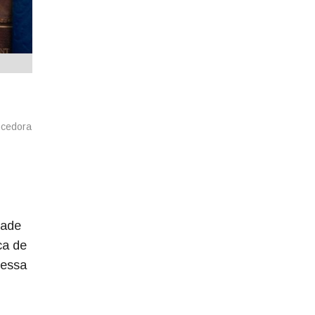
ncedora
dade
ca de
Bessa