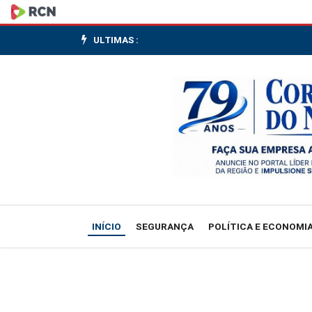
Júri
pode
ULTIMAS :
anunciar
amanhã
vencedor
do
Prêmio
Camões
INÍCIO
SEGURANÇA
POLÍTICA E ECONOMI
de
Literatura