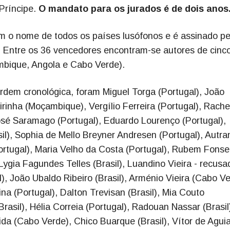
Príncipe.
O mandato para os jurados é de dois anos
m o nome de todos os países lusófonos e é assinado pe
l. Entre os 36 vencedores encontram-se autores de cinc
ambique, Angola e Cabo Verde).
dem cronológica, foram Miguel Torga (Portugal), João
irinha (Moçambique), Vergílio Ferreira (Portugal), Rache
José Saramago (Portugal), Eduardo Lourenço (Portugal),
il), Sophia de Mello Breyner Andresen (Portugal), Autra
ortugal), Maria Velho da Costa (Portugal), Rubem Fons
 Lygia Fagundes Telles (Brasil), Luandino Vieira - recusa
), João Ubaldo Ribeiro (Brasil), Arménio Vieira (Cabo Ve
ina (Portugal), Dalton Trevisan (Brasil), Mia Couto
rasil), Hélia Correia (Portugal), Radouan Nassar (Brasil
a (Cabo Verde), Chico Buarque (Brasil), Vítor de Aguia