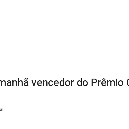
 amanhã vencedor do Prêmio
il