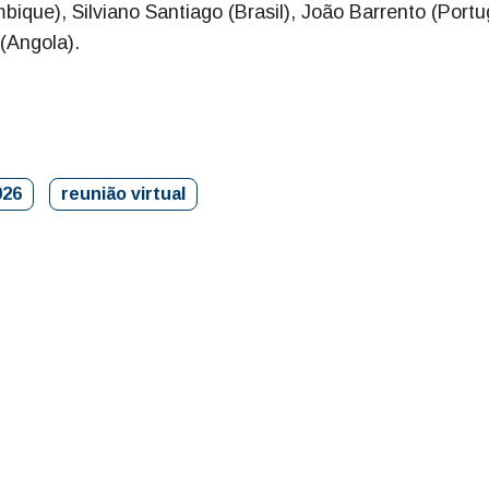
bique), Silviano Santiago (Brasil), João Barrento (Portu
 (Angola).
026
reunião virtual