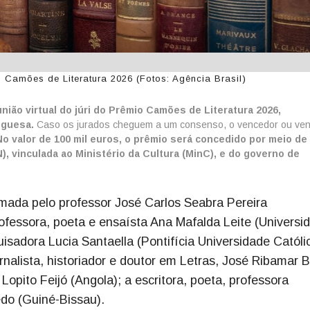
Camões de Literatura 2026 (Fotos: Agência Brasil)
nião virtual do júri do Prêmio Camões de Literatura 2026,
tuguesa.
Caso os jurados cheguem a um consenso, o vencedor ou ve
No valor de 100 mil euros, o prêmio será concedido por meio de
), vinculada ao Ministério da Cultura (MinC), e do governo de
rmada pelo professor José Carlos Seabra Pereira
ofessora, poeta e ensaísta Ana Mafalda Leite (Universi
uisadora Lucia Santaella (Pontifícia Universidade Católi
ornalista, historiador e doutor em Letras, José Ribamar 
rio Lopito Feijó (Angola); a escritora, poeta, professora
do (Guiné-Bissau).