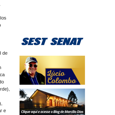
.
los
o
l de
n
eca
do
rde),
),
r e