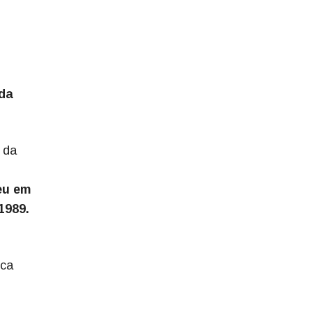
 da
 da
eu em
1989.
eca