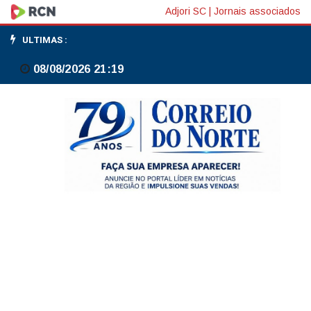
Petrobras
Adjori SC
|
Jornais associados
lança
ULTIMAS :
seleção
08/08/2026 21:19
recorde
de
R$
270
milhões
para
cultura