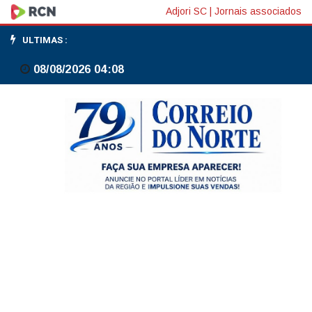
Tragédia
Adjori SC
|
Jornais associados
de
ULTIMAS :
Mariana:
08/08/2026 04:08
Samarco
prorroga
adesão
a
programa
de
indenização