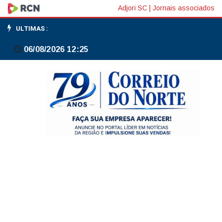
Lei
Adjori SC
|
Jornais associados
torna
ULTIMAS :
Salvador
06/08/2026 12:25
capital
simbólica
do
Brasil
em
2
de