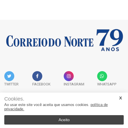
TWITTER
FACEBOOK
INSTAGRAM
WHATSAPP
Cookies.
Ao usar este site você aceita que usamos cookies.
política de
Acervo Digital
Fale Conosco
Quem Somos
privacidade.
JORNAL CORREIO DO NORTE - Whatsapp: 47 9 8865-7880
Aceito
© 2026, Jornal Correio do Norte. Todos os direitos reservados