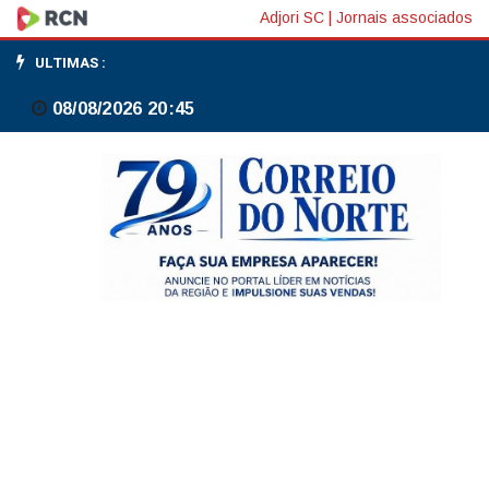
Rio
Adjori SC
|
Jornais associados
intensifica
ULTIMAS :
ações
08/08/2026 20:45
para
enfrentar
impactos
do
El
Niño